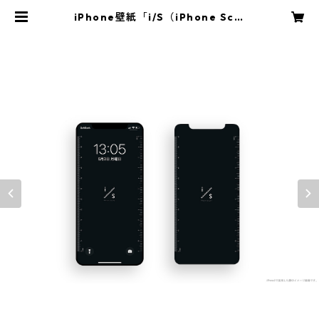
iPhone壁紙「i/S（iPhone Scal
e）ver.Black」 | NavynotE ONL
INE STORE