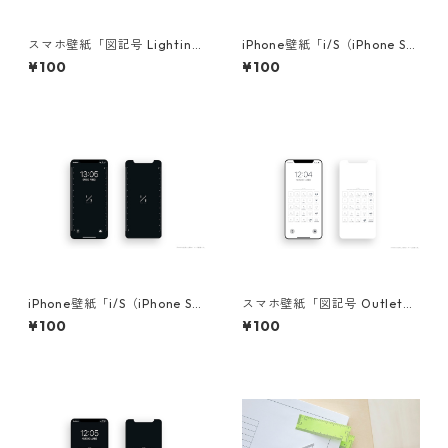
スマホ壁紙「図記号 Lighting
iPhone壁紙「i/S（iPhone Sc
equipment ver.White」
ale）ver.White」
¥100
¥100
iPhone壁紙「i/S（iPhone Sc
スマホ壁紙「図記号 Outlet・
ale）ver.Black」
Board ver.White」
¥100
¥100