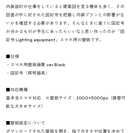
内装設計の仕事をしていると建築図を見る機会も多く、その
図面の中に記された図記号を把握し内装プランとの影響がな
いかを確認する必要があります。そんなときに直ぐに図記号
が分かるものが手元にあったらいいなと思い作ったのが「図
記号 Lighting equipment」スマホ用の壁紙です。
■仕様
・スマホ用壁紙画像 ver.Black
・図記号（照明器具）
■対応機種
基本全スマホ対応 ※壁紙サイズ：2000×5000px（調整可
能な大きめサイズ）
■壁紙設定について
ダウンロードされた壁紙を開き、指で大きさや位置を決めて