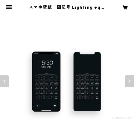
スマホ壁紙「図記号 Lighting equi
pment ver.Black」 | NavynotE
ONLINE STORE